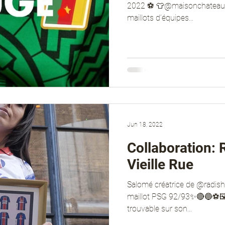
2022 ⚽️ 👕@maisonchateauro
maillots d’équipes...
Jun 18, 2022
Collaboration: 
Vieille Rue
Salomé créatrice de @radi
maillot PSG 92/93✨🔴🔵⚽️🖼L
trouvable sur son...