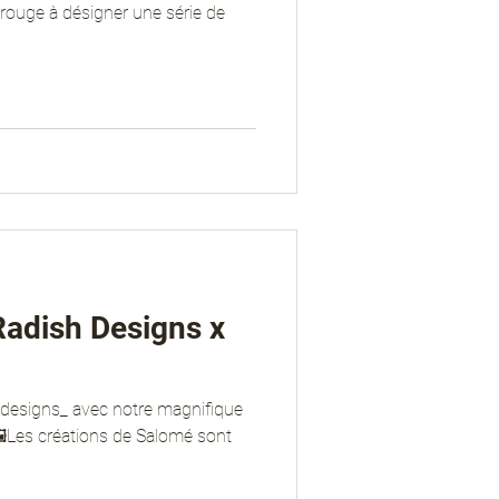
uge à désigner une série de
Radish Designs x
shdesigns_ avec notre magnifique
es créations de Salomé sont