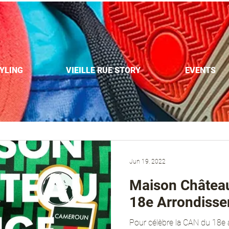
YLING
VIEILLE RUE STORY
EVENTS
Jun 19, 2022
Maison Châtea
18e Arrondiss
Pour célèbre la CAN du 18e 