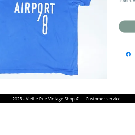
T-Shirt
Size/Tail
Conditi
2025 - Vieille Rue Vintage Shop © |
Customer service