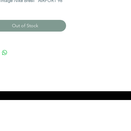
 Vintage Nike Brésil "AIRPORT 98"
le:
Medium
on:
good / En bon état
Out of Stock