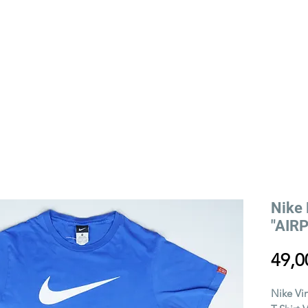
YLING
VIEILLE RUE STORY
EVENTS
Nike 
"AIRP
49,0
Nike Vi