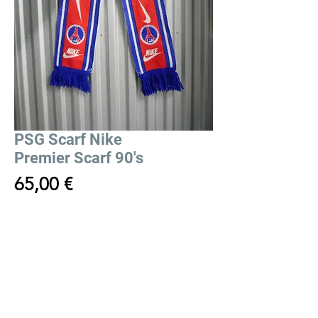
PSG Scarf Nike
Premier Scarf 90's
Price
65,00 €
Out of Stock
PSG Scarf Nike Premier Scarf 90's
Echarpe Nike Premier PSG 90's
Condition:
Very good condition / En très
bonne état