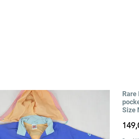
YLING
VIEILLE RUE STORY
EVENTS
Rare 
pocke
Size
149,