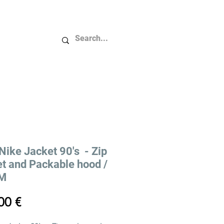
Plus...
Nike Jacket 90's - Zip
t and Packable hood /
 M
Price
00 €